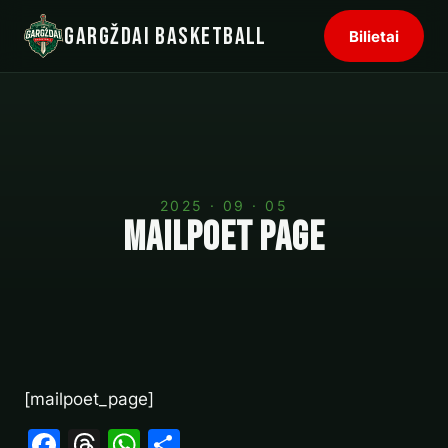
Gargždai Basketball
Bilietai
2025 · 09 · 05
MailPoet Page
[mailpoet_page]
Facebook
Threads
WhatsApp
Share