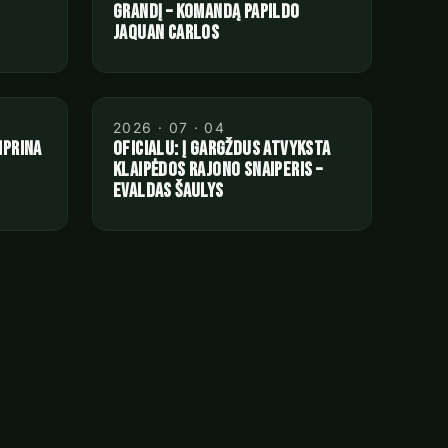
grandį – komandą papildo
JaQuan Carlos
2026 · 07 · 04
iprina
Oficialu: į Gargždus atvyksta
Klaipėdos rajono snaiperis –
Evaldas Šaulys