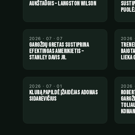
aukštaūgis – Langston Wilson
susti
puolė
2026 · 07 · 07
2026 
Gargždų gretas sustiprina
Trene
efektingas amerikietis –
baigta
Stanley Davis Jr.
lieka
2026 · 07 · 01
2026 
Klubą papildė įžaidėjas Adomas
Robert
Sidarevičius
Gargžd
toliau
koman