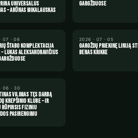
prina universalus
Gargžduose
jas – Arūnas Mikalauskas
· 07 · 06
2026 · 07 · 05
rių štabo komplektacija
Gargždų priekinę liniją st
 – Lukas Aleksandravičius
Benas Krikke
 Gargžduose
· 06 · 30
inas Vilimas tęs darbą
ų krepšinio klube – ir
 rūpinsis fiziniu
dos pasirengimu