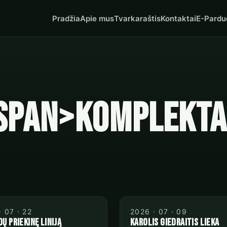
Pradžia
Apie mus
Tvarkaraštis
Kontaktai
E-Pardu
<span>Komplekta
· 07 · 22
2026 · 07 · 09
ų priekinę liniją
Karolis Giedraitis lieka