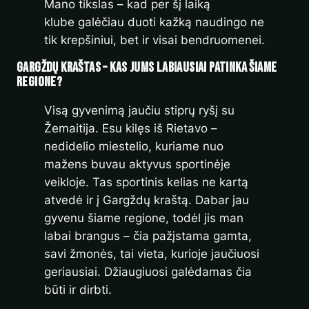
Mano tikslas – kad per šį laiką
klube galėčiau duoti kažką naudingo ne
tik krepšiniui, bet ir visai bendruomenei.
Gargždų kraštas – kas Jums labiausiai patinka šiame
regione?
Visą gyvenimą jaučiu stiprų ryšį su
Žemaitija. Esu kilęs iš Rietavo –
nedidelio miestelio, kuriame nuo
mažens buvau aktyvus sportinėje
veikloje. Tas sportinis kelias ne kartą
atvedė ir į Gargždų kraštą. Dabar jau
gyvenu šiame regione, todėl jis man
labai brangus – čia pažįstama gamta,
savi žmonės, tai vieta, kurioje jaučiuosi
geriausiai. Džiaugiuosi galėdamas čia
būti ir dirbti.