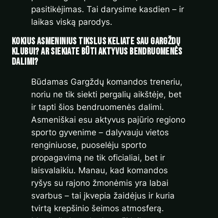
pasitikėjimas. Tai darysime kasdien – ir
laikas viską parodys.
Kokius asmeninius tikslus keliate sau Gargždų
klubui? Ar siekiate būti aktyvus bendruomenės
dalimi?
Būdamas Gargždų komandos treneriu,
noriu ne tik siekti pergalių aikštėje, bet
ir tapti šios bendruomenės dalimi.
Asmeniškai esu aktyvus pajūrio regiono
sporto gyvenime – dalyvauju vietos
renginiuose, puoselėju sporto
propagavimą ne tik oficialiai, bet ir
laisvalaikiu. Manau, kad komandos
ryšys su rajono žmonėmis yra labai
svarbus – tai įkvepia žaidėjus ir kuria
tvirtą krepšinio šeimos atmosferą.