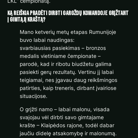
LKL“ čempionatą.
Ką reiškia pradėti dirbti Gargždų komandoje grįžtant
į gimtąjį kraštą?
Mano ketverių metų etapas Rumunijoje
buvo labai naudingas:
svarbiausias pasiekimas – bronzos
medalis vietiniame čempionate –
parodė, kad ir ribotu biudžetu galima
pasiekti gerų rezultatų. Vertinu jį labai
teigiamai, nes įgavau daug reikšmingos
patirties, kaip treneris, dirbant įvairiose
situacijose.
O grįžti namo – labai malonu, visada
svajojau vėl dirbti savo gimtajame
krašte – Klaipėdos rajone, todėl dabar
jaučiu didelę atsakomybę ir malonumą.