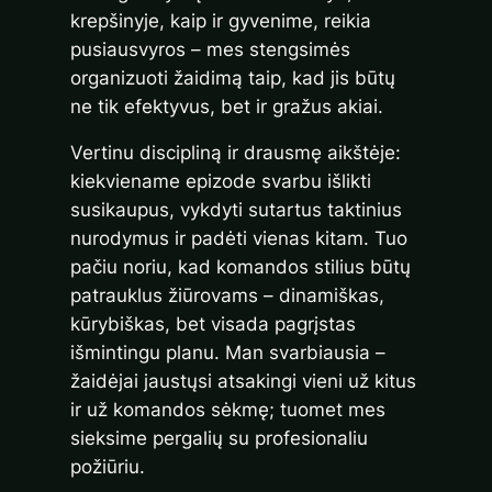
krepšinyje, kaip ir gyvenime, reikia
pusiausvyros – mes stengsimės
organizuoti žaidimą taip, kad jis būtų
ne tik efektyvus, bet ir gražus akiai.
Vertinu discipliną ir drausmę aikštėje:
kiekviename epizode svarbu išlikti
susikaupus, vykdyti sutartus taktinius
nurodymus ir padėti vienas kitam. Tuo
pačiu noriu, kad komandos stilius būtų
patrauklus žiūrovams – dinamiškas,
kūrybiškas, bet visada pagrįstas
išmintingu planu. Man svarbiausia –
žaidėjai jaustųsi atsakingi vieni už kitus
ir už komandos sėkmę; tuomet mes
sieksime pergalių su profesionaliu
požiūriu.