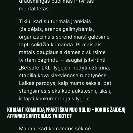
drausmingas puolimas ir tvirtas
mentalitetas.
Tikiu, kad su turimais įrankiais
(žaidėjais, arenos galimybėmis,
organizaciniais sprendimais) galėsime
tapti solidžia komanda. Pirmaisiais
metais daugiausia dėmesio skirsime
tvirtam pagrindui – saugiai įsitvirtinti
„Betsafe-LKL“ lygoje ir rodyti užtikriną,
stabilią kovą kiekvienose rungtynėse.
Laikas parodys, kaip mums seksis, bet
stengsimės siekti kuo aukštesnių tikslų
ir tapti konkurencingais lygoje.
Kuriant komandą praktiškai nuo nulio – kokius žaidėjų
atrankos kriterijus taikote?
Manau, kad komandos sėkmė