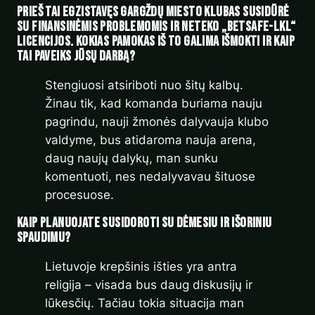
Prieš tai egzistavęs
Gargždų
miesto klubas
susidūrė
su finansinėmis problemomis ir neteko „
Betsafe-
LKL“
licencijos. Kokias pamokas iš to
galima išmokti
ir kaip
tai paveiks jūsų darbą?
Stengiuosi atsiriboti nuo šitų kalbų.
Žinau tik, kad komanda buriama nauju
pagrindu, nauji žmonės dalyvauja klubo
valdyme, bus atidaroma nauja arena,
daug naujų dalykų, man sunku
komentuoti, nes nedalyvavau šituose
procesuose.
Kaip planuojate susidoroti su dėmesiu ir išoriniu
spaudimu?
Lietuvoje krepšinis išties yra antra
religija – visada bus daug diskusijų ir
lūkesčių. Tačiau tokia situacija man