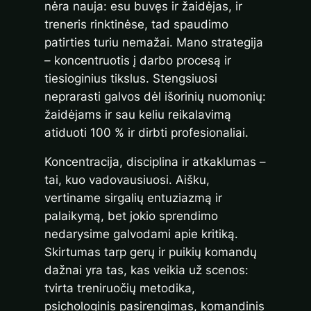
nėra nauja: esu buvęs ir žaidėjas, ir
treneris rinktinėse, tad spaudimo
patirties turiu nemažai. Mano strategija
– koncentruotis į darbo procesą ir
tiesioginius tikslus. Stengsiuosi
neprarasti galvos dėl išorinių nuomonių:
žaidėjams ir sau keliu reikalavimą
atiduoti 100 % ir dirbti profesionaliai.
Koncentracija, disciplina ir atkaklumas –
tai, kuo vadovausiuosi. Aišku,
vertiname sirgalių entuziazmą ir
palaikymą, bet jokio sprendimo
nedarysime galvodami apie kritiką.
Skirtumas tarp gerų ir puikių komandų
dažnai yra tas, kas veikia už scenos:
tvirta treniruočių metodika,
psichologinis pasirengimas, komandinis