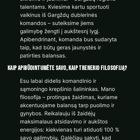
talentams. Kviesime kartu sportuoti
vaikinus iš Gargždų dublerinės
komandos – suteiksime jiems
galimybę žengti į aukštesnį lygį.
Apibendrinant, komanda bus sudaryta
taip, kad būtų geras jaunystės ir
patirties balansas.
Kaip apibūdintumėte savo
, kaip
trenerio filosofiją?
Esu labai didelis komandinio ir
sąmoningo krepšinio šalininkas. Mano
filosofija – protingas žaidimas, kuriame
akcentuojame balansą tarp puolimo ir
gynybos. Reikalauju iš žaidėjų
maksimalaus atsidavimo ir aukštos
energijos: kiekvienas turi atiduoti 100 %
savo galimybių. Galėčiau sakyti, kad