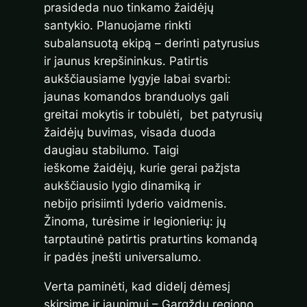
prasideda nuo tinkamo žaidėjų
santykio. Planuojame rinkti
subalansuotą ekipą – derinti patyrusius
ir jaunus krepšininkus. Patirtis
aukščiausiame lygyje labai svarbi:
jaunas komandos branduolys gali
greitai mokytis ir tobulėti, bet patyrusių
žaidėjų buvimas, visada duoda
daugiau stabilumo. Taigi
ieškome žaidėjų, kurie gerai pažįsta
aukščiausio lygio dinamiką ir
nebijo prisiimti lyderio vaidmenis.
Žinoma, turėsime ir legionierių: jų
tarptautinė patirtis praturtins komandą
ir padės įnešti universalumo.
Verta paminėti, kad didelį dėmesį
skirsime ir jaunimui – Gargždų regiono