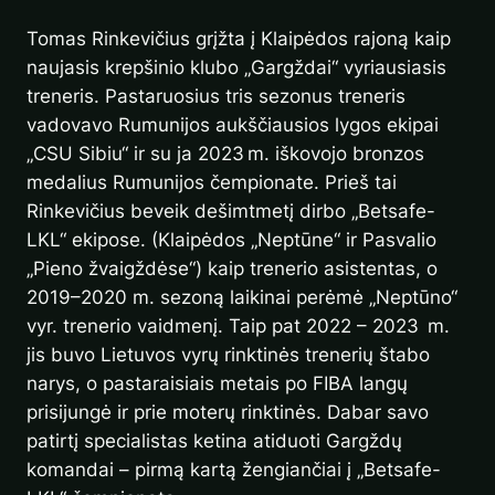
Tomas Rinkevičius grįžta į Klaipėdos rajoną kaip
naujasis krepšinio klubo „Gargždai“ vyriausiasis
treneris. Pastaruosius tris sezonus treneris
vadovavo Rumunijos aukščiausios lygos ekipai
„CSU Sibiu“ ir su ja 2023 m. iškovojo bronzos
medalius Rumunijos čempionate. Prieš tai
Rinkevičius beveik dešimtmetį dirbo „Betsafe-
LKL“ ekipose. (Klaipėdos „Neptūne“ ir Pasvalio
„Pieno žvaigždėse“) kaip trenerio asistentas, o
2019–2020 m. sezoną laikinai perėmė „Neptūno“
vyr. trenerio vaidmenį. Taip pat 2022 – 2023 m.
jis buvo Lietuvos vyrų rinktinės trenerių štabo
narys, o pastaraisiais metais po FIBA langų
prisijungė ir prie moterų rinktinės. Dabar savo
patirtį specialistas ketina atiduoti Gargždų
komandai – pirmą kartą žengiančiai į „Betsafe-