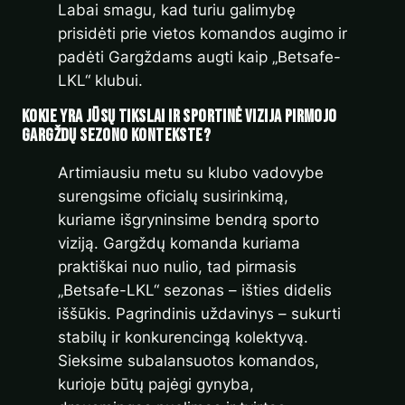
Labai smagu, kad turiu galimybę
prisidėti prie vietos komandos augimo ir
padėti Gargždams augti kaip „Betsafe-
LKL“ klubui.
Kokie yra jūsų tikslai ir sportinė vizija pirmojo
Gargždų sezono kontekste?
Artimiausiu metu su klubo vadovybe
surengsime oficialų susirinkimą,
kuriame išgryninsime bendrą sporto
viziją. Gargždų komanda kuriama
praktiškai nuo nulio, tad pirmasis
„Betsafe-LKL“ sezonas – išties didelis
iššūkis. Pagrindinis uždavinys – sukurti
stabilų ir konkurencingą kolektyvą.
Sieksime subalansuotos komandos,
kurioje būtų pajėgi gynyba,