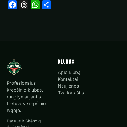
Facebook
Threads
WhatsApp
Share
Klubas
Apie klubą
Kontaktai
Profesionalus
Naujienos
krepšinio klubas,
Tvarkaraštis
rungtyniaujantis
Lietuvos krepšinio
lygoje.
Dariaus ir Girėno g.