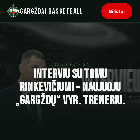
Gargždai Basketball
Bilietai
2025 · 07 · 24
Interviu su Tomu
Rinkevičiumi – naujuoju
„Gargždų“ vyr. treneriu.