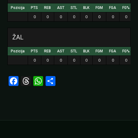
Pozicija
PTS
REB
AST
STL
BLK
FGM
FGA
FG%
0
0
0
0
0
0
0
0
ŽAL
Pozicija
PTS
REB
AST
STL
BLK
FGM
FGA
FG%
0
0
0
0
0
0
0
0
Facebook
Threads
WhatsApp
Share