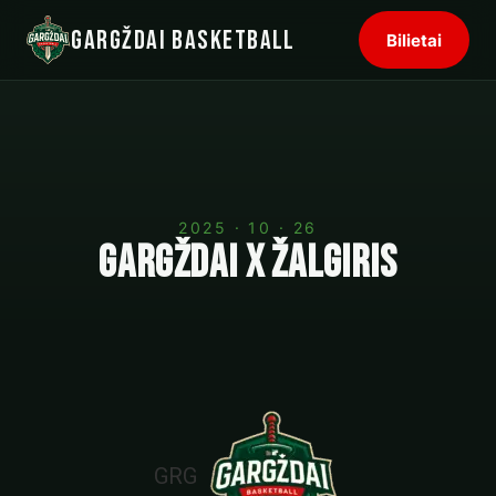
Gargždai Basketball
Bilietai
2025 · 10 · 26
Gargždai x Žalgiris
GRG