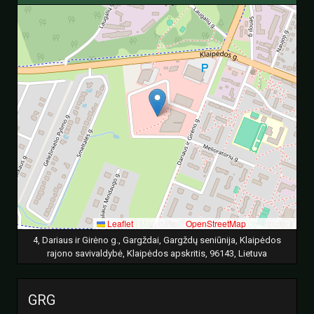
Leaflet
|
Map data ©
OpenStreetMap
contributors
4, Dariaus ir Girėno g., Gargždai, Gargždų seniūnija, Klaipėdos
rajono savivaldybė, Klaipėdos apskritis, 96143, Lietuva
GRG