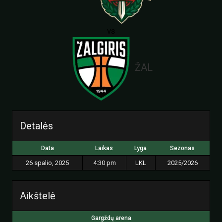
vs
ŽAL
Detalės
Data
Laikas
Lyga
Sezonas
26 spalio, 2025
4:30 pm
LKL
2025/2026
Aikštelė
Gargždų arena