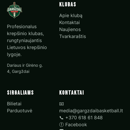
Klubas
Apie klubą
Kontaktai
Profesionalus
Naujienos
krepšinio klubas,
Tvarkaraštis
rungtyniaujantis
Lietuvos krepšinio
lygoje.
Dariaus ir Girėno g.
4, Gargždai
Sirgaliams
Kontaktai
Bilietai
📧
Parduotuvė
media@gargzdaibasketball.lt
📞 +370 618 61 848
ⓕ
Facebook