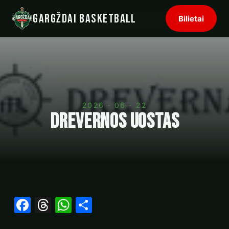
Gargždai Basketball
Bilietai
2026 · 06 · 22
Drevernos uostas
Facebook
Threads
WhatsApp
Share