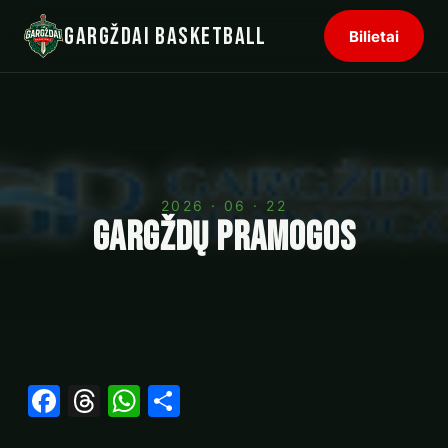
Gargždai Basketball
Bilietai
2026 · 06 · 22
Gargždų pramogos
Facebook
Threads
WhatsApp
Share