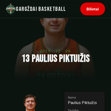
Gargždai Basketball
Bilietai
2025 · 12 · 09
13
Paulius Piktuižis
Name
Paulius Piktuižis
Tautybė