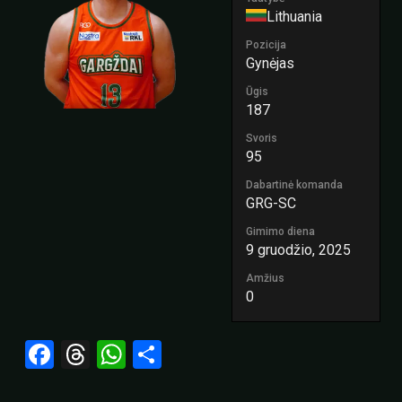
Lithuania
Pozicija
Gynėjas
Ūgis
187
Svoris
95
Dabartinė komanda
GRG-SC
Gimimo diena
9 gruodžio, 2025
Amžius
0
Facebook
Threads
WhatsApp
Share