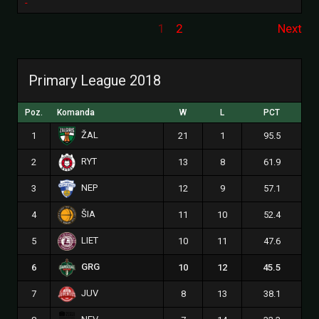
-
1
2
Next
Primary League 2018
Poz.
Komanda
W
L
PCT
ŽAL
1
21
1
95.5
RYT
2
13
8
61.9
NEP
3
12
9
57.1
ŠIA
4
11
10
52.4
LIET
5
10
11
47.6
GRG
6
10
12
45.5
JUV
7
8
13
38.1