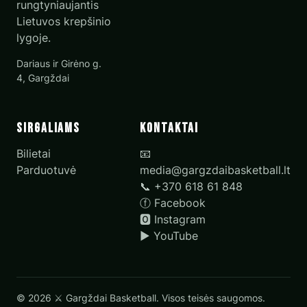
rungtyniaujantis
Lietuvos krepšinio
lygoje.
Dariaus ir Girėno g.
4, Gargždai
Sirgaliams
Kontaktai
Bilietai
📧
Parduotuvė
media@gargzdaibasketball.lt
📞 +370 618 61 848
ⓕ
Facebook
🅾
Instagram
▶
YouTube
© 2026 ⚔️ Gargždai Basketball. Visos teisės saugomos.