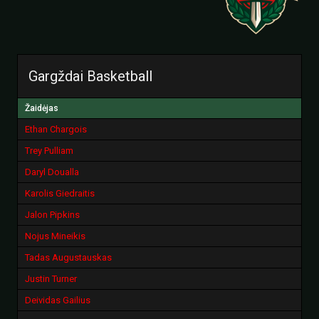
Gargždai Basketball
Žaidėjas
Ethan Chargois
Trey Pulliam
Daryl Doualla
Karolis Giedraitis
Jalon Pipkins
Nojus Mineikis
Tadas Augustauskas
Justin Turner
Deividas Gailius