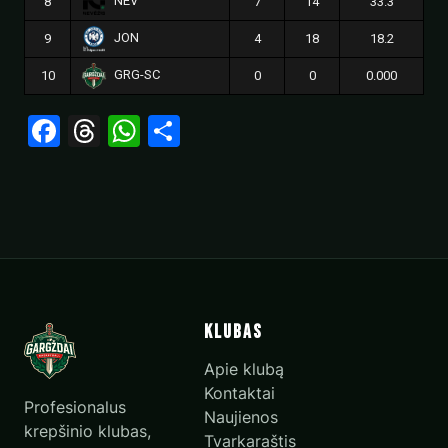
NEV
8
7
14
33.3
JON
9
4
18
18.2
GRG-SC
10
0
0
0.000
Facebook
Threads
WhatsApp
Share
Klubas
Apie klubą
Kontaktai
Profesionalus
Naujienos
krepšinio klubas,
Tvarkaraštis