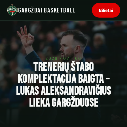
Gargždai Basketball
Bilietai
2026 · 07 · 06
Trenerių štabo
komplektacija baigta –
Lukas Aleksandravičius
lieka Gargžduose