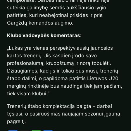
čempionate. Darbas nacionalinėje rinktinėje
suteikia galimybę semtis aukščiausio lygio
patirties, kuri neabejotinai prisidės ir prie
Gargždų komandos augimo.
Klubo vadovybės komentaras:
„Lukas yra vienas perspektyviausių jaunosios
kartos trenerių. Jis kasdien įrodo savo
profesionalumą, kruopštumą ir norą tobulėti.
Džiaugiamės, kad jis ir toliau bus mūsų trenerių
štabo dalimi, o papildoma patirtis Lietuvos U20
merginų rinktinėje bus naudinga tiek jam pačiam,
tiek visam klubui.“
Trenerių štabo komplektacija baigta – darbai
tęsiasi, o pasiruošimas naujajam sezonui įgauna
pagreitį.