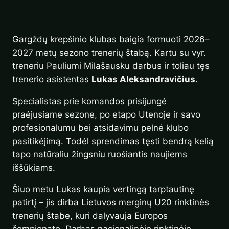
Gargždų krepšinio klubas baigia formuoti 2026–
2027 metų sezono trenerių štabą. Kartu su vyr.
treneriu Pauliumi Milašausku darbus ir toliau tęs
trenerio asistentas
Lukas Aleksandravičius
.
Specialistas prie komandos prisijungė
praėjusiame sezone, po etapo Utenoje ir savo
profesionalumu bei atsidavimu pelnė klubo
pasitikėjimą. Todėl sprendimas tęsti bendrą kelią
tapo natūraliu žingsniu ruošiantis naujiems
iššūkiams.
Šiuo metu Lukas kaupia vertingą tarptautinę
patirtį – jis dirba Lietuvos merginų U20 rinktinės
trenerių štabe, kuri dalyvauja Europos