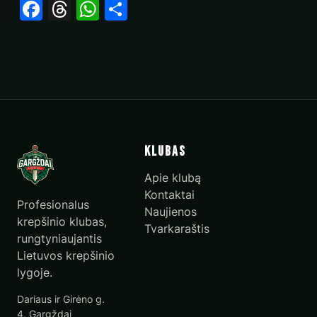
Facebook
Threads
WhatsApp
Share
Klubas
Apie klubą
Kontaktai
Profesionalus
Naujienos
krepšinio klubas,
Tvarkaraštis
rungtyniaujantis
Lietuvos krepšinio
lygoje.
Dariaus ir Girėno g.
4, Gargždai